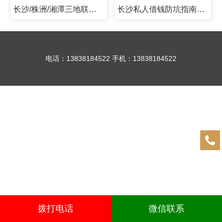
长沙/株洲/湘潭三地联动放款！24小时私人借钱，不看征信，安全可靠​
长沙私人借钱防坑指南！24小时正规放款渠道，株洲空放、湘潭均可办
电话：13838184522 手机：13838184522
拨打电话
微信联系